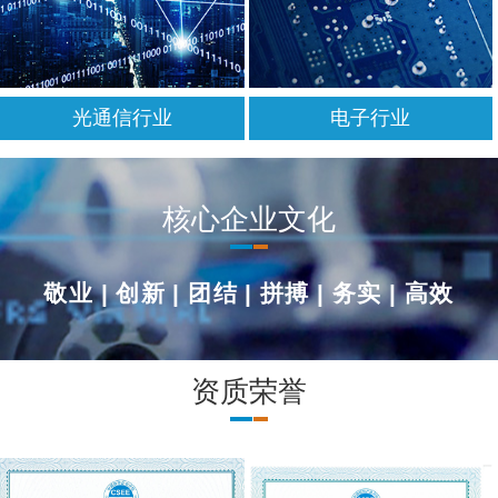
光通信行业
电子行业
核心企业文化
敬业
|
创新
|
团结
|
拼搏
|
务实
|
高效
资质荣誉